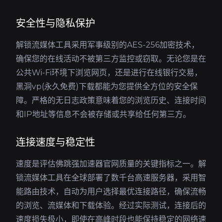
安全性与隐私保护
解锁流媒体工具采用军事级别的AES-256加密技术，
确保您的在线活动不被第三方监控或窃取。无论您是在
公共Wi-Fi环境下浏览网页，还是进行在线银行交易，
黑洞vp(永久免费)下载都能为您提供全方位的安全保
障。严格的无日志政策意味着您的浏览历史、连接时间
和IP地址等信息不会被存储或共享给任何第三方。
连接速度与稳定性
速度是评估佛跳强加速器官网质量的关键指标之一。解
锁流媒体工具在全球部署了数千台高速服务器，采用智
能路由技术，自动为用户选择最优连接路径，确保流畅
的浏览、流媒体和下载体验。经过实际测试，连接后的
速度损失极小，即使在高峰时段也能保持稳定的网络速