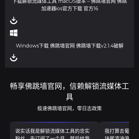
下载解锁流媒体工具 macOS版本 – 佛跳墙官网 佛跳
加速器ios官方下载 官方16
Windows下载 佛跳墙官网 佛跳墙下载v2.1.4破解
畅享佛跳墙官网，信赖解锁流媒体工
具
极速佛跳墙官网，零日志政策
说实话我是解锁流媒体工具的忠实
我打算去葡萄
粉丝。先订阅了一个月，然后给我
块尾流冲浪板..