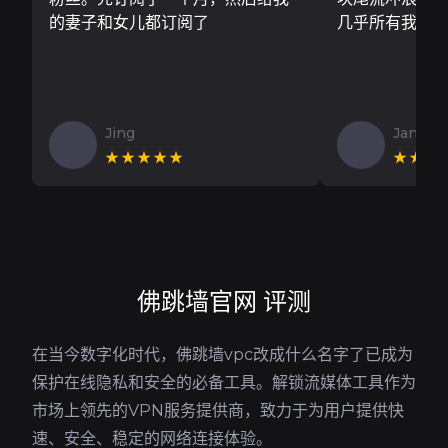
的妻子和女儿都订阅了
几乎所有我需
Jing
Jan V
★★★★★
★★★
佛跳墙官网 评测
在当今数字化时代，佛跳墙vpc改成什么名字了已成为
保护在线隐私和安全的必备工具。解锁流媒体工具作为
市场上领先的VPN服务提供商，致力于为用户提供快
速、安全、稳定的网络连接体验。