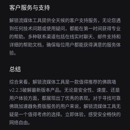
客户服务与支持
解锁流媒体工具提供全天候的客户支持服务，无论您遇
到任何技术问题或使用疑问，都能在第一时间获得专业
的帮助。多种联系渠道包括在线实时聊天、邮件支持和
详细的帮助文档，确保每位用户都能获得满意的服务体
验。
总结
综合来看，解锁流媒体工具是一款值得推荐的佛跳墙
v2.2.3破解最新版本产品。无论是安全性、速度、还是
用户体验方面，都展现出了优秀的表现。对于寻找可靠
佛跳加速器免费版服务的用户来说，解锁流媒体工具无
疑是一个值得考虑的选择。立即体验，感受安全畅快的
网络自由。